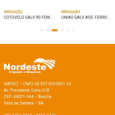
IRRIGAÇÃO
IRRIGAÇÃO
COTOVELO GALV 90 FEMEA 1″
UNIAO GALV ASS. FERRO 1″
MATRIZ – CNPJ: 02.307.329.0001-25
Av. Presidente Dutra, 618
CEP: 44001-544 – Brasília
Feira de Santana – BA