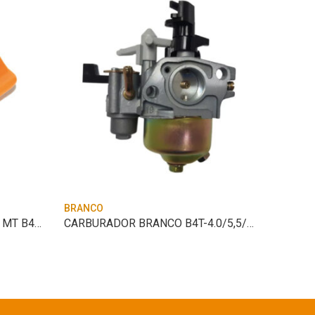
BRANCO
BRANCO
BUJAO NIVEL OLEO BRANCO MT B4T 5.5 VCR
CARBURADOR BRANCO B4T-4.0/5,5/6,5HP