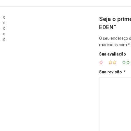
0
Seja o pri
0
EDEN”
0
0
O seu endereço d
0
marcados com
*
Sua avaliação
Sua revisão
*