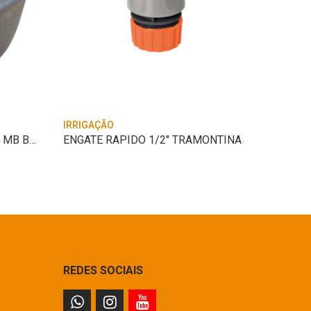
IRRIGAÇÃO
IRRIGAÇ
COXIM DO QUADRO BRANCO MB BD 700/705/710
ENGATE RAPIDO 1/2″ TRAMONTINA
UNIAO 
REDES SOCIAIS