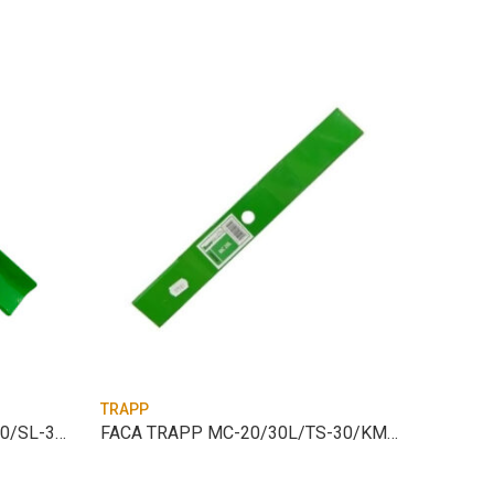
TRAPP
TRAPP
FACA TRAPP MC-40L/KM-400/SL-350/KM350
FACA TRAPP MC-20/30L/TS-30/KM-300
PENEIR