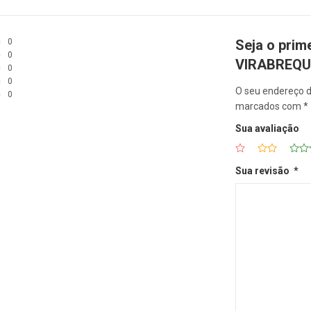
0
Seja o prim
0
VIRABREQU
0
0
O seu endereço d
0
marcados com
*
Sua avaliação
Sua revisão
*