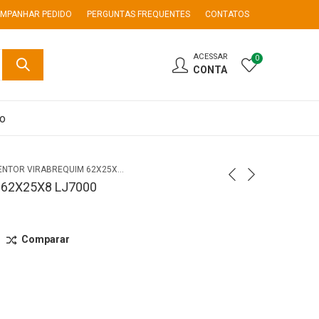
MPANHAR PEDIDO
PERGUNTAS FREQUENTES
CONTATOS
ACESSAR
0
CONTA
co
RETENTOR VIRABREQUIM 62X25X8 LJ7000
62X25X8 LJ7000
Comparar